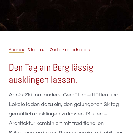
Pension Auwirt
Team
Fotos
Après-Ski auf Österreichisch
Service
Den Tag am Berg lässig
Wellness
ausklingen lassen.
Gruppen / Privat
Après-Ski mal anders! Gemütliche Hütten und
Lokale laden dazu ein, den gelungenen Skitag
Reviews
gemütlich ausklingen zu lassen. Moderne
Architektur kombiniert mit traditionellen
DE
Stilelementen in den Bergen vereint mit chilliger